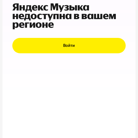
Яндекс Музыка
недоступна в вашем
регионе
Войти