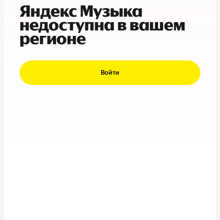
Яндекс Музыка
недоступна в вашем
регионе
Войти