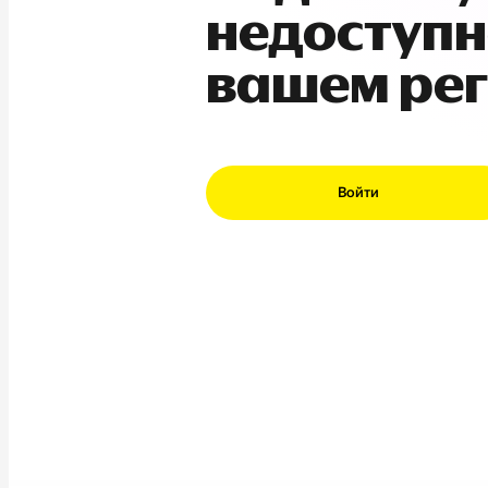
недоступн
вашем ре
Войти