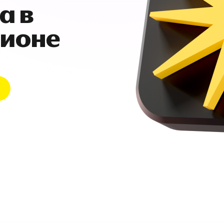
а в
гионе