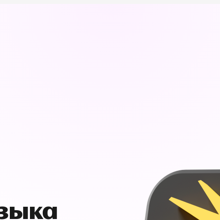
узыка