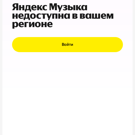
Яндекс Музыка
недоступна в вашем
регионе
Войти