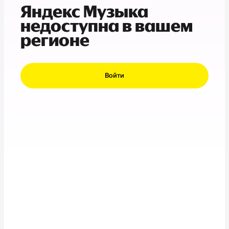
Яндекс Музыка
недоступна в вашем
регионе
Войти