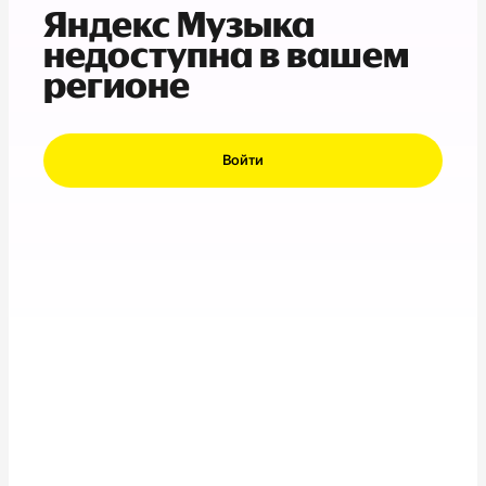
Яндекс Музыка
недоступна в вашем
регионе
Войти