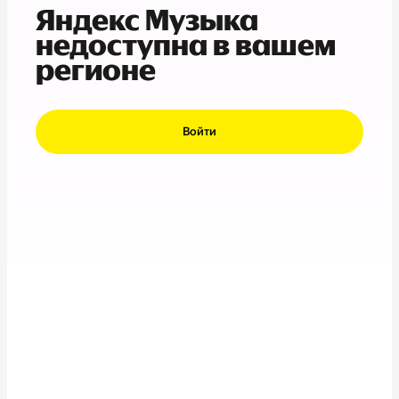
Яндекс Музыка
недоступна в вашем
регионе
Войти