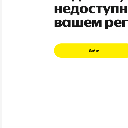
недоступн
вашем ре
Войти