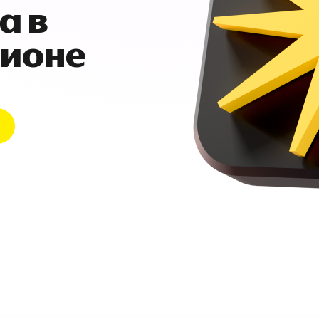
а в
гионе