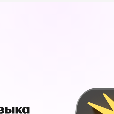
узыка