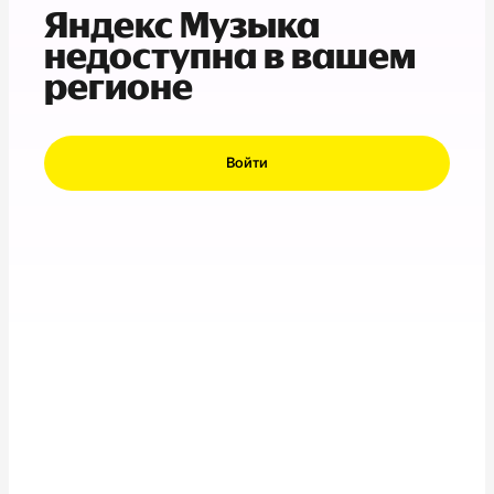
Яндекс Музыка
недоступна в вашем
регионе
Войти