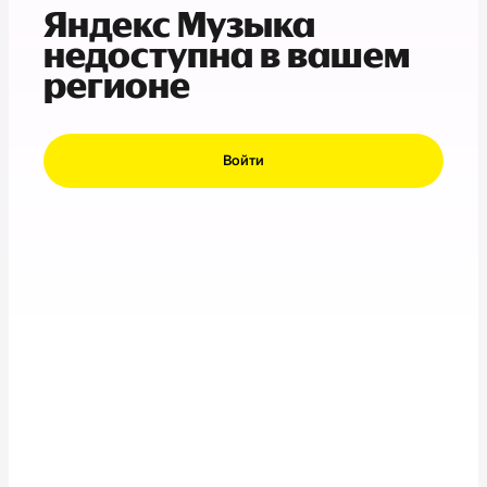
Яндекс Музыка
недоступна в вашем
регионе
Войти