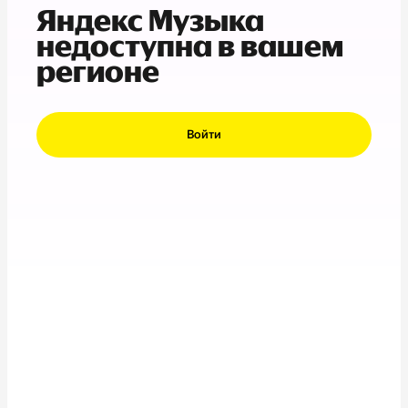
Яндекс Музыка
недоступна в вашем
регионе
Войти