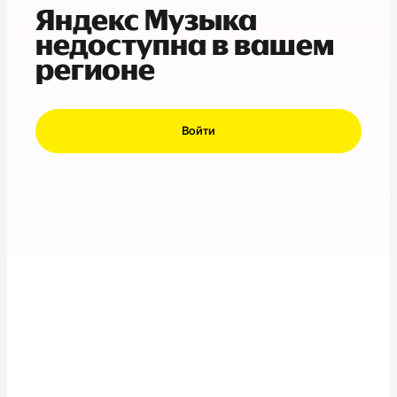
Яндекс Музыка
недоступна в вашем
регионе
Войти