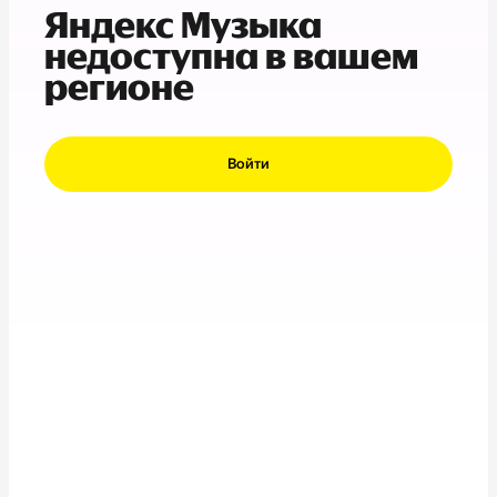
Яндекс Музыка
недоступна в вашем
регионе
Войти