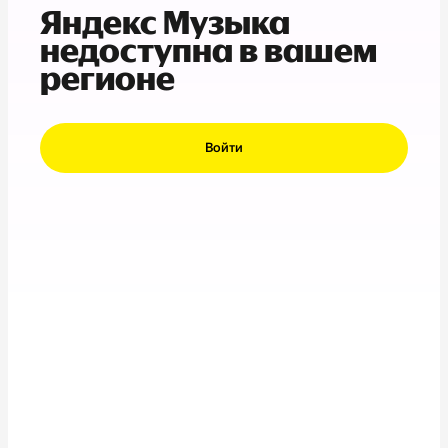
Яндекс Музыка
недоступна в вашем
регионе
Войти