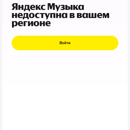
Яндекс Музыка
недоступна в вашем
регионе
Войти