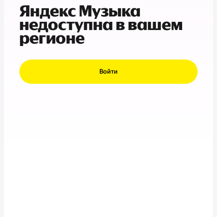
Яндекс Музыка
недоступна в вашем
регионе
Войти