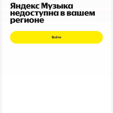
Яндекс Музыка
недоступна в вашем
регионе
Войти