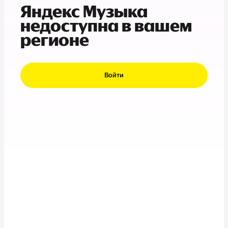
Яндекс Музыка
недоступна в вашем
регионе
Войти