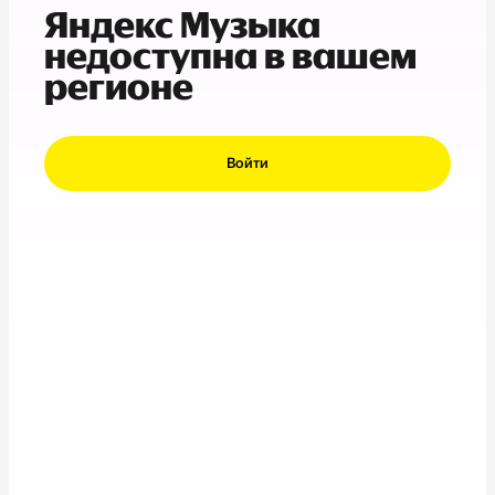
Яндекс Музыка
недоступна в вашем
регионе
Войти