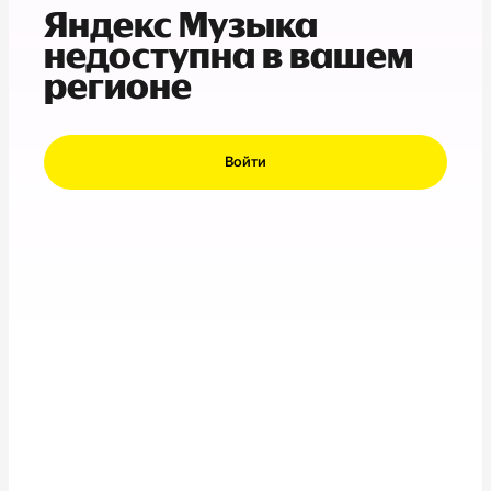
Яндекс Музыка
недоступна в вашем
регионе
Войти