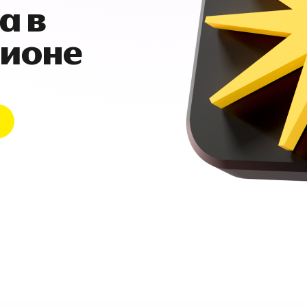
а в
гионе