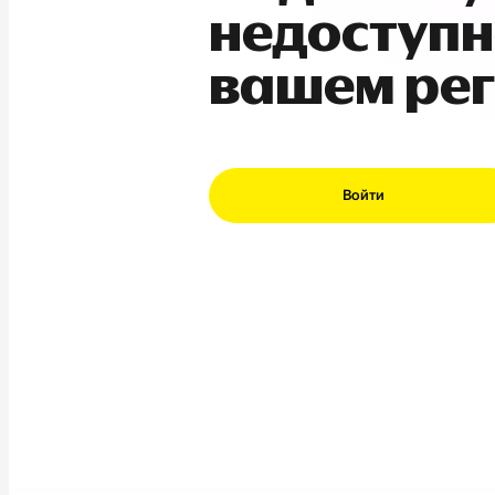
недоступн
вашем ре
Войти