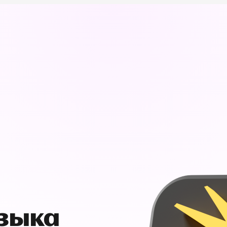
узыка