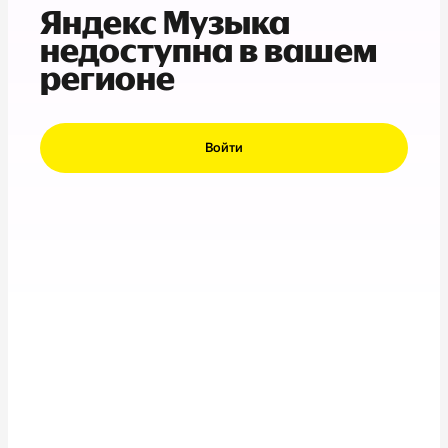
Яндекс Музыка
недоступна в вашем
регионе
Войти