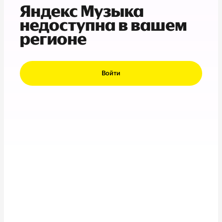
Яндекс Музыка
недоступна в вашем
регионе
Войти