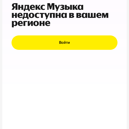
Яндекс Музыка
недоступна в вашем
регионе
Войти