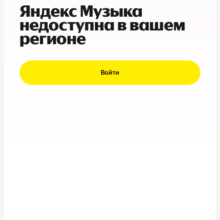
Яндекс Музыка
недоступна в вашем
регионе
Войти