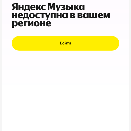
Яндекс Музыка
недоступна в вашем
регионе
Войти