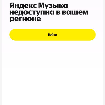
Яндекс Музыка
недоступна в вашем
регионе
Войти