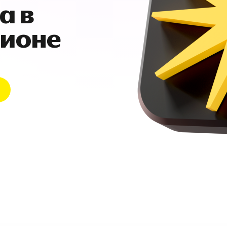
а в
гионе