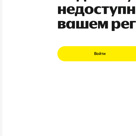
недоступн
вашем ре
Войти