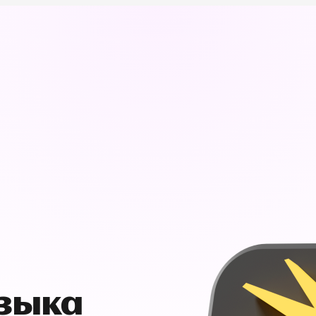
узыка