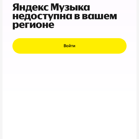
Яндекс Музыка
недоступна в вашем
регионе
Войти