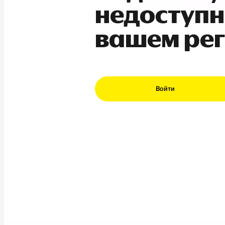
недоступн
вашем ре
Войти