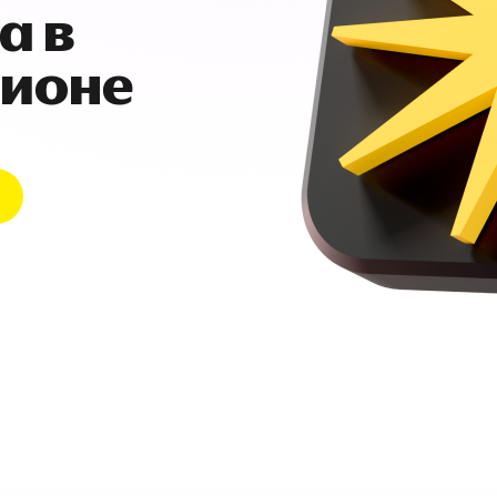
а в
гионе