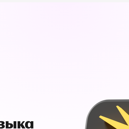
узыка