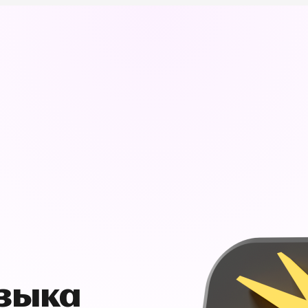
узыка