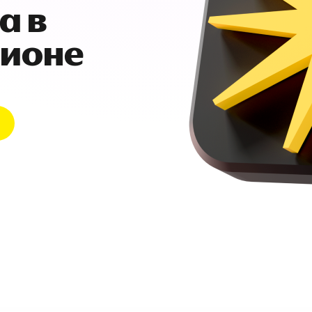
а в
гионе