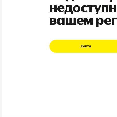
недоступн
вашем ре
Войти