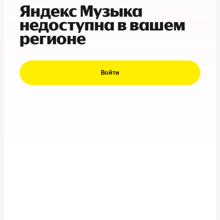
Яндекс Музыка
недоступна в вашем
регионе
Войти