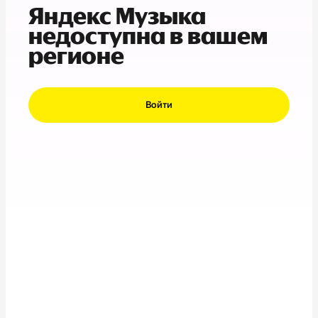
Яндекс Музыка
недоступна в вашем
регионе
Войти