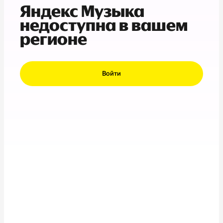
Яндекс Музыка
недоступна в вашем
регионе
Войти