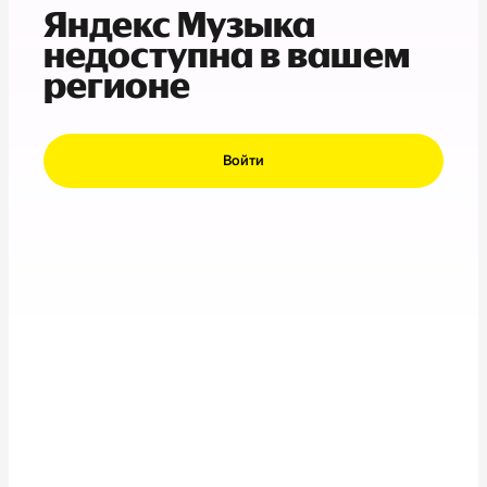
Яндекс Музыка
недоступна в вашем
регионе
Войти