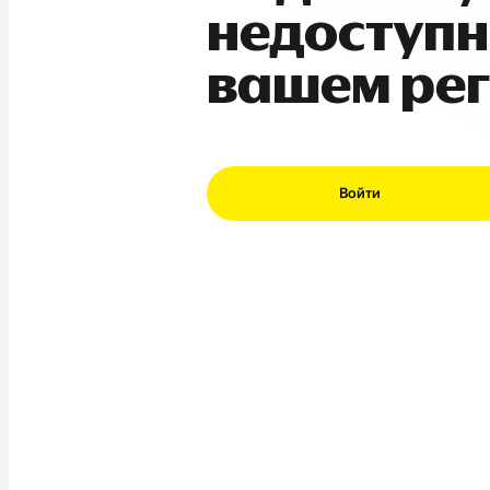
недоступн
вашем ре
Войти