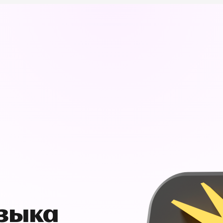
узыка