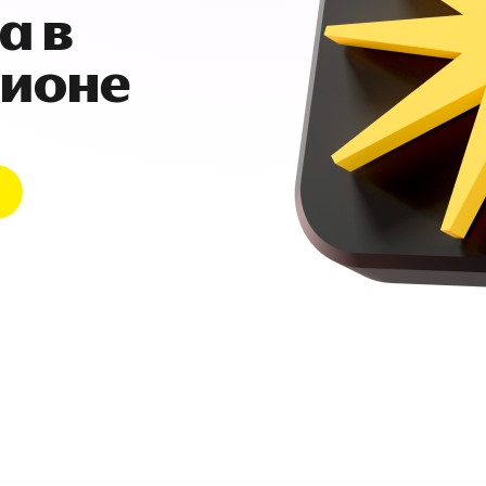
а в
гионе