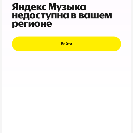
Яндекс Музыка
недоступна в вашем
регионе
Войти