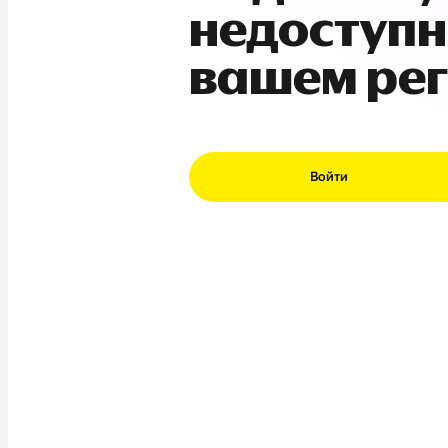
недоступн
вашем ре
Войти