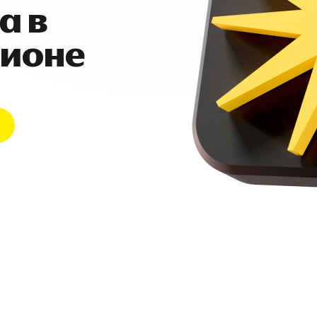
а в
гионе