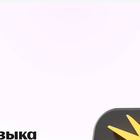
узыка