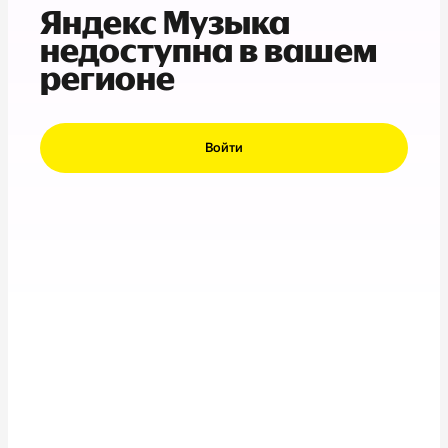
Яндекс Музыка
недоступна в вашем
регионе
Войти