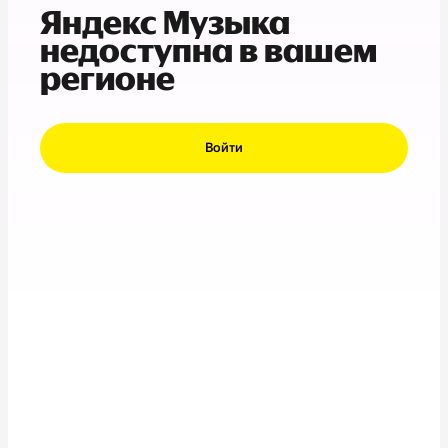
Яндекс Музыка
недоступна в вашем
регионе
Войти