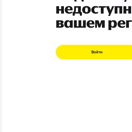
недоступн
вашем ре
Войти