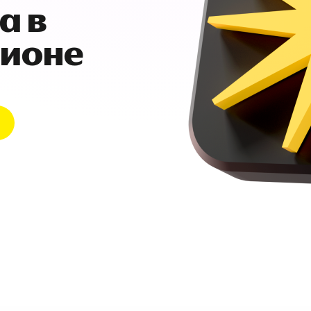
а в
гионе