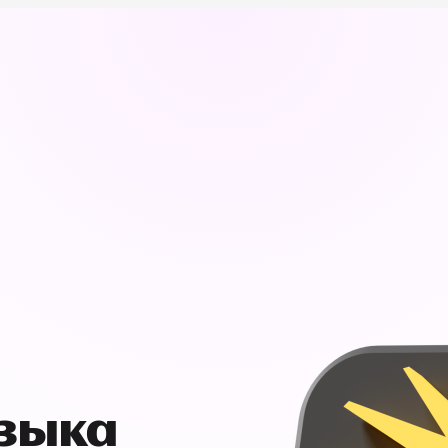
узыка