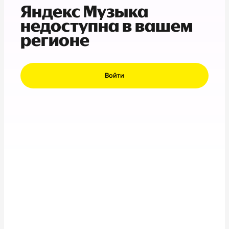
Яндекс Музыка
недоступна в вашем
регионе
Войти