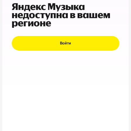
Яндекс Музыка
недоступна в вашем
регионе
Войти