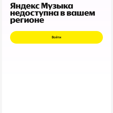
Яндекс Музыка
недоступна в вашем
регионе
Войти