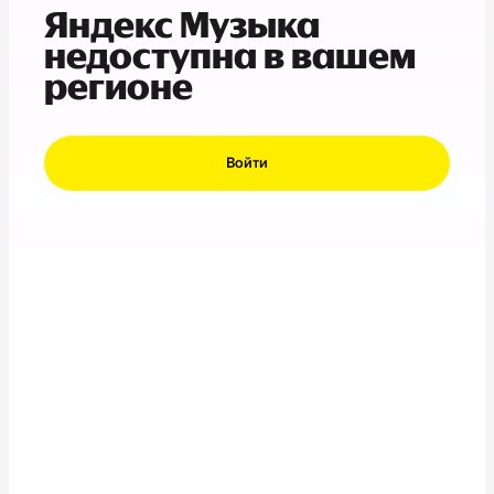
Яндекс Музыка
недоступна в вашем
регионе
Войти