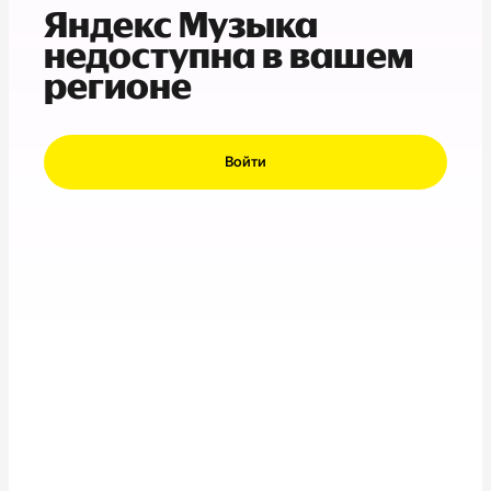
Яндекс Музыка
недоступна в вашем
регионе
Войти