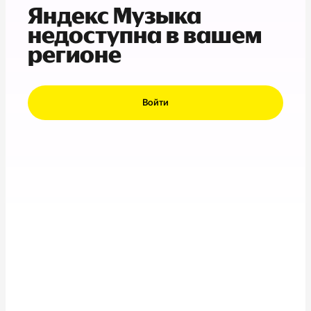
Яндекс Музыка
недоступна в вашем
регионе
Войти