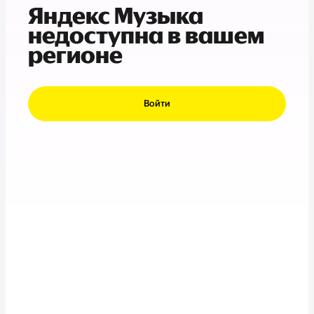
Яндекс Музыка
недоступна в вашем
регионе
Войти