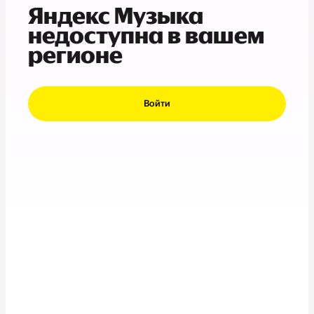
Яндекс Музыка
недоступна в вашем
регионе
Войти