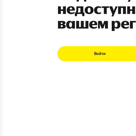
недоступн
вашем ре
Войти