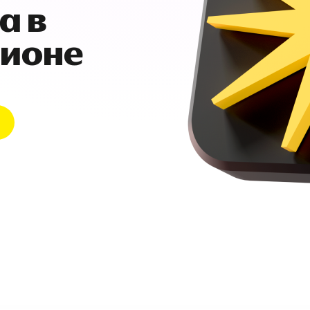
а в
гионе