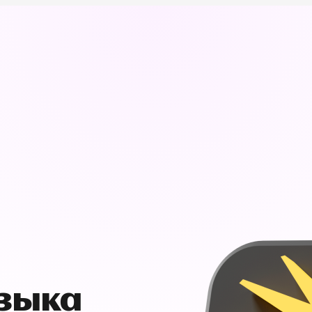
узыка